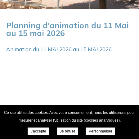
Planning d'animation du 11 Mai
au 15 mai 2026
Animation du 11 MAI 2026 au 15 MAI 2026
Ce site utilise des cookies. Avec votre consentement, nous les utiliserons pour
© Copyright 2020 - EHPAD Hérisson |
Site réalisé par l'ONPC
/
mesurer et analyser l'utilisation du site (cookies analytiques).
Sanitaire Social
|
Mentions légales
J'accepte
Je refuse
Personnaliser